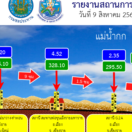
รายงานสถานการณ
วันที่ 9 สิงหาคม 25
แม่น้ำกก
.20
4.52
2.35
4.10
328.10
295.50
9 ชม
1.5 ชม
่นาวาง-ท่าตอน
สถานี
สะพานพ่อขุนเม็งรายมหาราช
สถานี
G.2A
ม่อาย
อ.เมือง
อ.เมือง
ียงใหม่
จ. เชียงราย
จ.เชียงราย