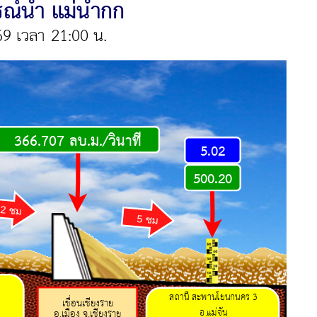
์น้ำ แม่น้ำกก
69 เวลา 21:00 น.
366.707 ลบ.ม./วินาที
5.02
500.20
2 ชม
5 ชม
สถานี
สะพานโยนกนคร 3
เขื่อนเชียงราย
อ.แม่จัน
อ.เมือง จ.เชียงราย