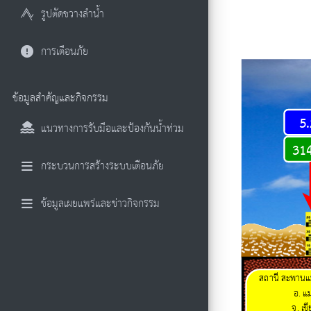
รูปตัดขวางลำน้ำ
การเตือนภัย
ข้อมูลสำคัญและกิจกรรม
5
แนวทางการรับมือและป้องกันน้ำท่วม
31
กระบวนการสร้างระบบเตือนภัย
ข้อมูลเผยแพร่และข่าวกิจกรรม
สถานี
สะพานแม
อ. แ
จ. เช